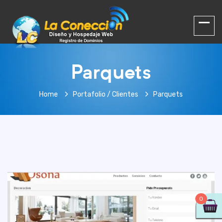
Parquets
Home
Portafolio / Clientes
Parquets
0